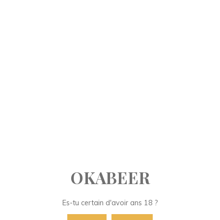
Aller
au
contenu
OKABEER
Aucun résultat
Aucun résultat de recherche pour :
Re
po
OKABEER
Es-tu certain d'avoir ans 18 ?