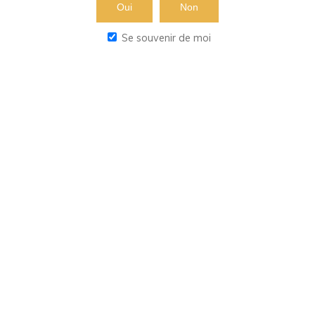
Oui
Non
Se souvenir de moi
jaisoif@okabeer.com
Propulsé par
Bravada
&
WordPress
.